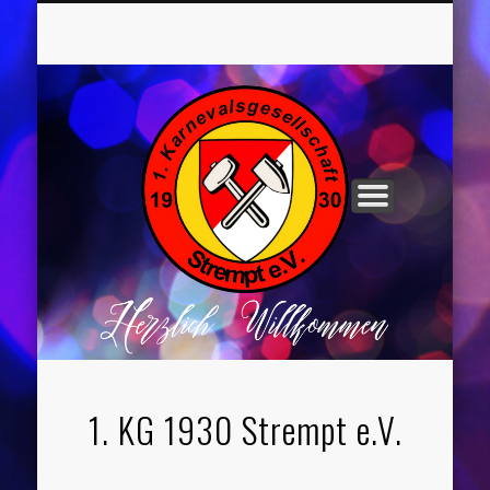
UNSER VORSTAND
ROCHUSNÄCHTE
TANZGRUPPEN
KINDERPARTYS
SOCIAL MEDIA
IMPRESSUM
1. KG 1930 Strempt e.V.