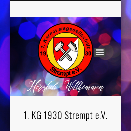
UNSER VORSTAND
ROCHUSNÄCHTE
TANZGRUPPEN
KINDERPARTYS
SOCIAL MEDIA
IMPRESSUM
1. KG 1930 Strempt e.V.