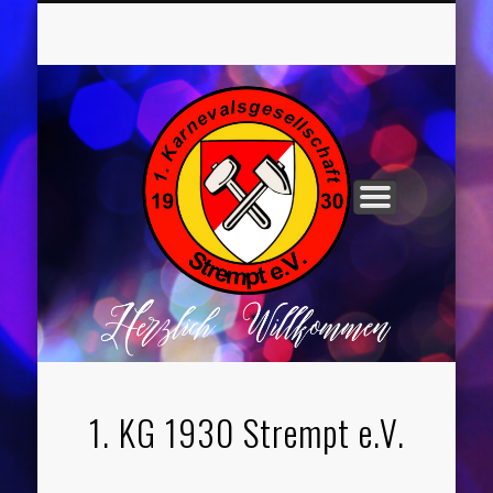
UNSER VORSTAND
ROCHUSNÄCHTE
TANZGRUPPEN
KINDERPARTYS
SOCIAL MEDIA
IMPRESSUM
1. KG 1930 Strempt e.V.