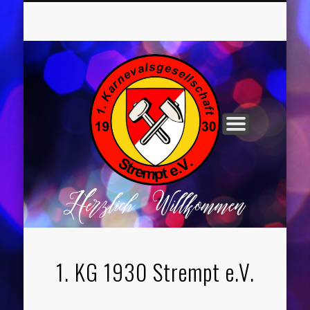
UNSER VORSTAND
ROCHUSNÄCHTE
TANZGRUPPEN
KINDERPARTYS
SOCIAL MEDIA
IMPRESSUM
1. KG 1930 Strempt e.V.