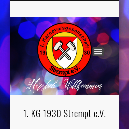
UNSER VORSTAND
ROCHUSNÄCHTE
TANZGRUPPEN
KINDERPARTYS
SOCIAL MEDIA
IMPRESSUM
1. KG 1930 Strempt e.V.