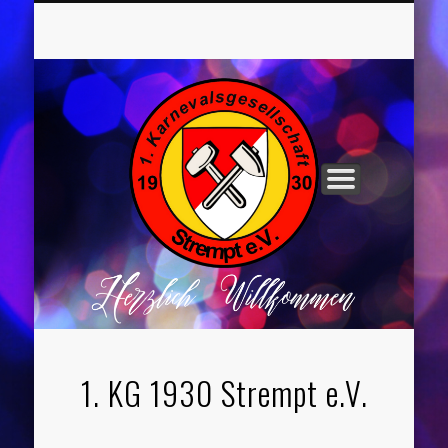
UNSER VORSTAND
ROCHUSNÄCHTE
TANZGRUPPEN
KINDERPARTYS
SOCIAL MEDIA
IMPRESSUM
1. KG 1930 Strempt e.V.