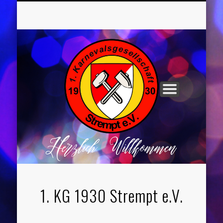
UNSER VORSTAND
ROCHUSNÄCHTE
TANZGRUPPEN
KINDERPARTYS
SOCIAL MEDIA
IMPRESSUM
1. KG 1930 Strempt e.V.