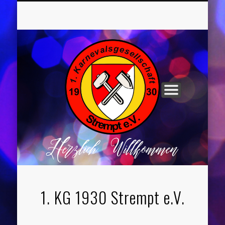
UNSER VORSTAND
ROCHUSNÄCHTE
TANZGRUPPEN
KINDERPARTYS
SOCIAL MEDIA
IMPRESSUM
1. KG 1930 Strempt e.V.