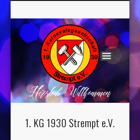
UNSER VORSTAND
ROCHUSNÄCHTE
TANZGRUPPEN
KINDERPARTYS
SOCIAL MEDIA
IMPRESSUM
1. KG 1930 Strempt e.V.