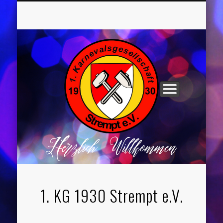
UNSER VORSTAND
ROCHUSNÄCHTE
TANZGRUPPEN
KINDERPARTYS
SOCIAL MEDIA
IMPRESSUM
1. KG 1930 Strempt e.V.