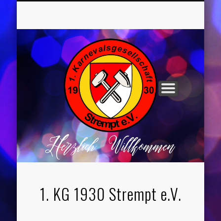
UNSER VORSTAND
ROCHUSNÄCHTE
TANZGRUPPEN
KINDERPARTYS
SOCIAL MEDIA
IMPRESSUM
1. KG 1930 Strempt e.V.