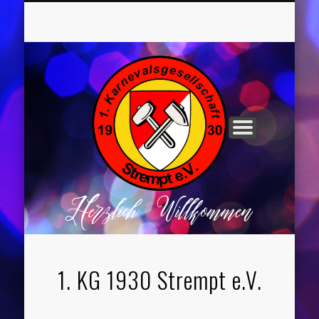
UNSER VORSTAND
ROCHUSNÄCHTE
TANZGRUPPEN
KINDERPARTYS
SOCIAL MEDIA
IMPRESSUM
1. KG 1930 Strempt e.V.