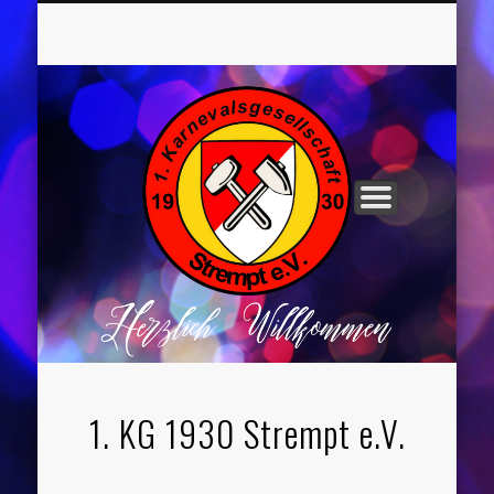
UNSER VORSTAND
ROCHUSNÄCHTE
TANZGRUPPEN
KINDERPARTYS
SOCIAL MEDIA
IMPRESSUM
1. KG 1930 Strempt e.V.