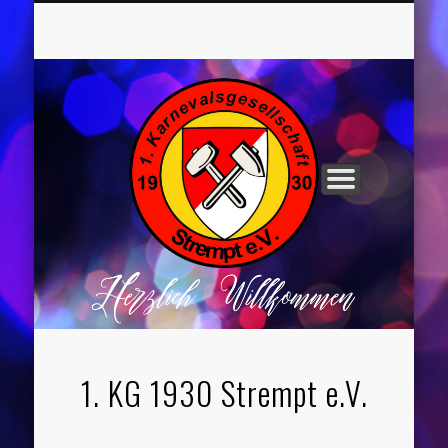
UNSER VORSTAND
ROCHUSNÄCHTE
TANZGRUPPEN
KINDERPARTYS
SOCIAL MEDIA
IMPRESSUM
1. KG 1930 Strempt e.V.