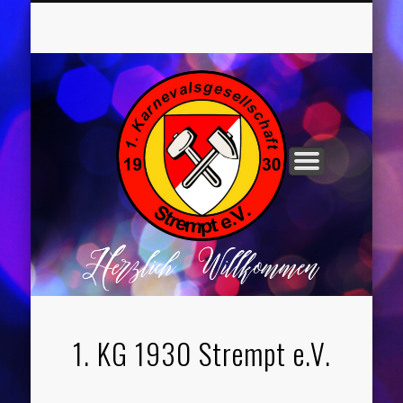
UNSER VORSTAND
ROCHUSNÄCHTE
TANZGRUPPEN
KINDERPARTYS
SOCIAL MEDIA
IMPRESSUM
1. KG 1930 Strempt e.V.