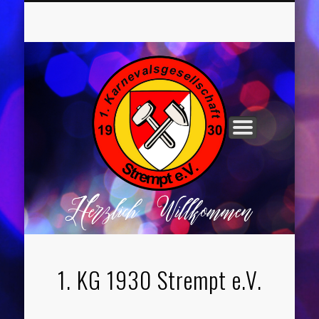
UNSER VORSTAND
ROCHUSNÄCHTE
TANZGRUPPEN
KINDERPARTYS
SOCIAL MEDIA
IMPRESSUM
1. KG 1930 Strempt e.V.