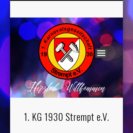
UNSER VORSTAND
ROCHUSNÄCHTE
TANZGRUPPEN
KINDERPARTYS
SOCIAL MEDIA
IMPRESSUM
1. KG 1930 Strempt e.V.