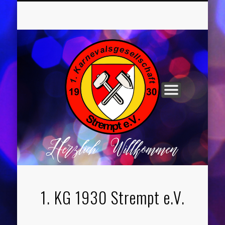
UNSER VORSTAND
ROCHUSNÄCHTE
TANZGRUPPEN
KINDERPARTYS
SOCIAL MEDIA
IMPRESSUM
1. KG 1930 Strempt e.V.