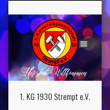
UNSER VORSTAND
ROCHUSNÄCHTE
TANZGRUPPEN
KINDERPARTYS
SOCIAL MEDIA
IMPRESSUM
1. KG 1930 Strempt e.V.