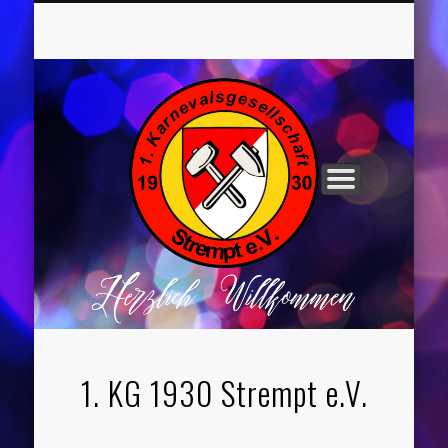
UNSER VORSTAND
ROCHUSNÄCHTE
TANZGRUPPEN
KINDERPARTYS
SOCIAL MEDIA
IMPRESSUM
1. KG 1930 Strempt e.V.