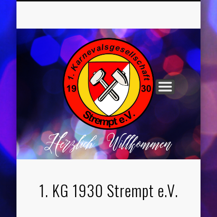
UNSER VORSTAND
ROCHUSNÄCHTE
TANZGRUPPEN
KINDERPARTYS
SOCIAL MEDIA
IMPRESSUM
1. KG 1930 Strempt e.V.