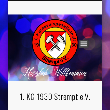
UNSER VORSTAND
ROCHUSNÄCHTE
TANZGRUPPEN
KINDERPARTYS
SOCIAL MEDIA
IMPRESSUM
1. KG 1930 Strempt e.V.