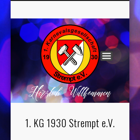
UNSER VORSTAND
ROCHUSNÄCHTE
TANZGRUPPEN
KINDERPARTYS
SOCIAL MEDIA
IMPRESSUM
1. KG 1930 Strempt e.V.